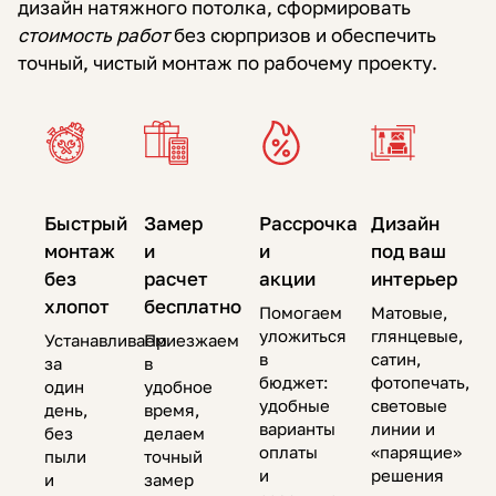
дизайн натяжного потолка, сформировать
стоимость работ
без сюрпризов и обеспечить
точный, чистый монтаж по рабочему проекту.
Быстрый
Замер
Рассрочка
Дизайн
монтаж
и
и
под ваш
без
расчет
акции
интерьер
хлопот
бесплатно
Помогаем
Матовые,
уложиться
глянцевые,
Устанавливаем
Приезжаем
в
сатин,
за
в
бюджет:
фотопечать,
один
удобное
удобные
световые
день,
время,
варианты
линии и
без
делаем
оплаты
«парящие»
пыли
точный
и
решения
и
замер