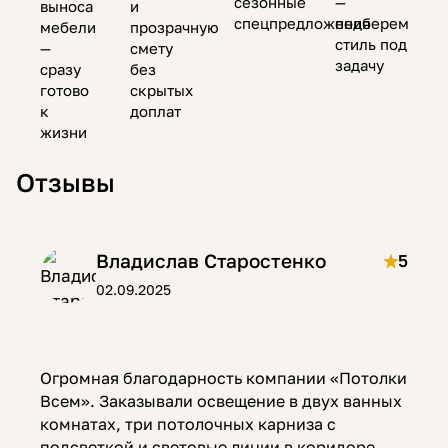
сезонные
—
выноса
и
спецпредложения
подберем
мебели
прозрачную
стиль под
—
смету
задачу
сразу
без
готово
скрытых
к
доплат
жизни
Отзывы
Владислав Старостенко
5
02.09.2025
Огромная благодарность компании «Потолки
Всем». Заказывали освещение в двух ванных
комнатах, три потолочных карниза с
подсветкой и световые линии в коридоре.