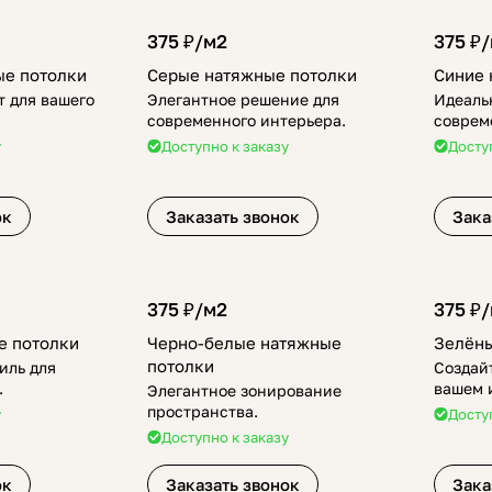
375 ₽/
м2
375 ₽/
ые потолки
Серые натяжные потолки
Синие 
 для вашего
Элегантное решение для
Идеаль
современного интерьера.
соврем
у
Доступно к заказу
Досту
ок
Заказать звонок
Зака
375 ₽/
м2
375 ₽/
е потолки
Черно-белые натяжные
Зелёны
потолки
иль для
Создайт
.
вашем 
Элегантное зонирование
пространства.
у
Досту
Доступно к заказу
ок
Заказать звонок
Зака