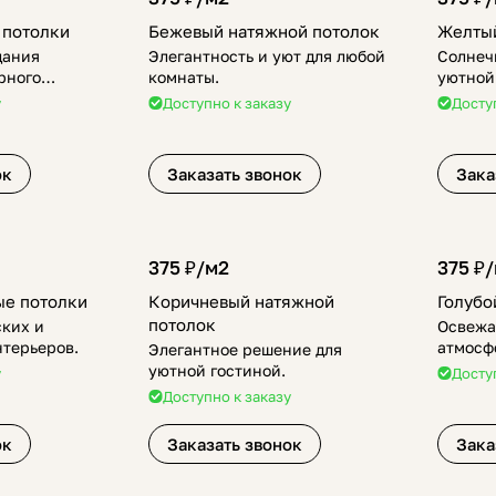
 потолки
Бежевый натяжной потолок
Желтый
дания
Элегантность и уют для любой
Солнеч
рного
комнаты.
уютной
у
Доступно к заказу
Досту
ок
Заказать звонок
Зака
375 ₽/
м2
375 ₽/
ые потолки
Коричневый натяжной
Голубо
потолок
ских и
Освежа
терьеров.
атмосф
Элегантное решение для
уютной гостиной.
у
Досту
Доступно к заказу
ок
Заказать звонок
Зака