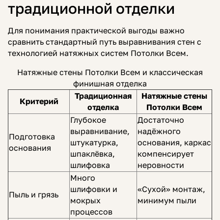
традиционной отделки
Для понимания практической выгоды важно
сравнить стандартный путь выравнивания стен с
технологией натяжных систем Потолки Всем.
Натяжные стены Потолки Всем и классическая
финишная отделка
Традиционная
Натяжные стены
Критерий
отделка
Потолки Всем
Глубокое
Достаточно
выравнивание,
надёжного
Подготовка
штукатурка,
основания, каркас
основания
шпаклёвка,
компенсирует
шлифовка
неровности
Много
шлифовки и
«Сухой» монтаж,
Пыль и грязь
мокрых
минимум пыли
процессов