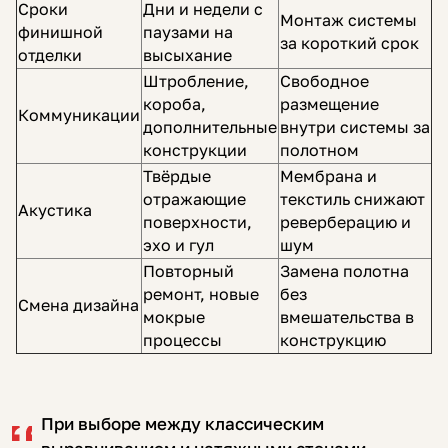
Сроки
Дни и недели с
Монтаж системы
финишной
паузами на
за короткий срок
отделки
высыхание
Штробление,
Свободное
короба,
размещение
Коммуникации
дополнительные
внутри системы за
конструкции
полотном
Твёрдые
Мембрана и
отражающие
текстиль снижают
Акустика
поверхности,
реверберацию и
эхо и гул
шум
Повторный
Замена полотна
ремонт, новые
без
Смена дизайна
мокрые
вмешательства в
процессы
конструкцию
При выборе между классическим