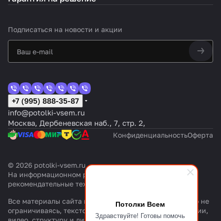
Подписаться
на новости и акции
+7 (995) 888-35-87
info@potolki-vsem.ru
Москва, Дербеневская наб., 7, стр. 2,
Конфиденциальность
Оферта
© 2026 potolki-vsem.ru
На информационном ресурсе применяются
рекомендательные технологии
.
Все материалы сайта msk.potolki-vsem.ru— включая, но не
Потолки Всем
ограничиваясь, текстовый контент, графику, фотографии,
Здравствуйте! Готовы помочь
видео, структуру и дизайн страниц, элементы