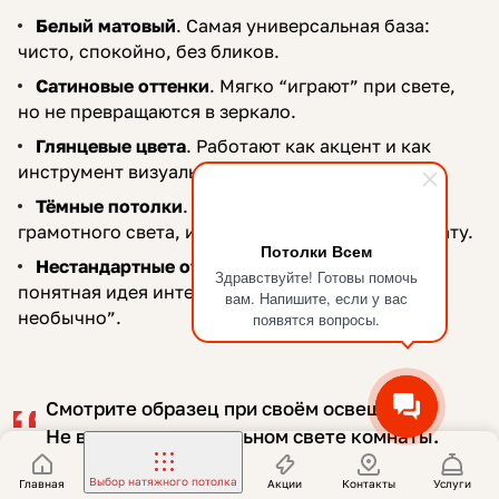
Белый матовый
. Самая универсальная база:
чисто, спокойно, без бликов.
Сатиновые оттенки
. Мягко “играют” при свете,
но не превращаются в зеркало.
Глянцевые цвета
. Работают как акцент и как
инструмент визуального расширения.
Тёмные потолки
. Стильно, но требуют
грамотного света, иначе могут “прижать” комнату.
Потолки Всем
Нестандартные оттенки
. Хороши, когда есть
Здравствуйте! Готовы помочь
понятная идея интерьера, а не просто “хочу
вам. Напишите, если у вас
необычно”.
появятся вопросы.
Смотрите образец при своём освещении.
Не в теории, а в реальном свете комнаты.
Выбор натяжного потолка
Главная
Акции
Контакты
Услуги