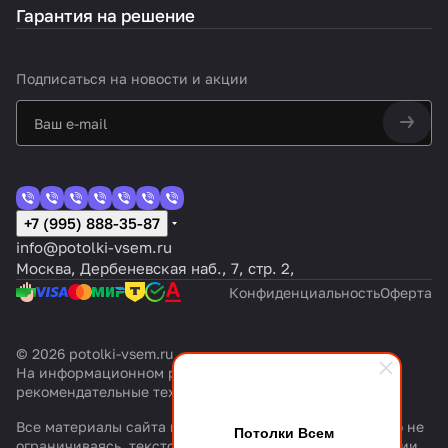
Гарантия на решение
Подписаться
на новости и акции
+7 (995) 888-35-87
info@potolki-vsem.ru
Москва, Дербеневская наб., 7, стр. 2,
Конфиденциальность
Оферта
© 2026 potolki-vsem.ru
На информационном ресурсе применяются
рекомендательные технологии
.
Все материалы сайта msk.potolki-vsem.ru— включая, но не
Потолки Всем
ограничиваясь, текстовый контент, графику, фотографии,