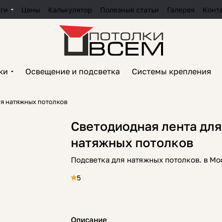
уги
Цены
Калькулятор
Полезные статьи
Галерея
Конт
ки
Освещение и подсветка
Системы крепления
ля натяжных потолков
Светодиодная лента для
натяжных потолков
Подсветка для натяжных потолков. в Мо
5
Описание