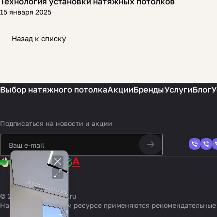
Технология установки натяжных потолков
Полезная информация
15 января 2025
Назад к списку
Выбор натяжного потолка
Акции
Бренды
Услуги
Блог
У
Подписаться
на новости и акции
© 2026 potolki-vsem.ru
На информационном ресурсе применяются
рекомендательные