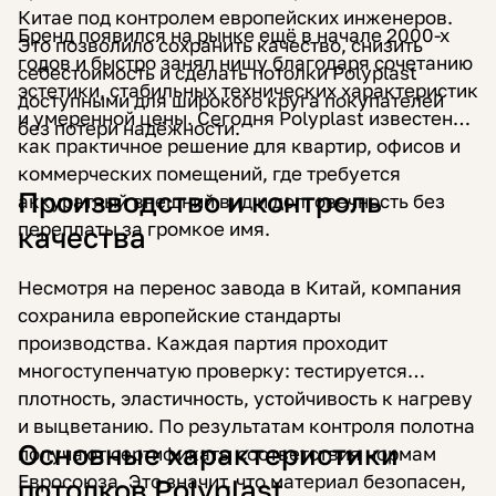
Китае под контролем европейских инженеров.
Бренд появился на рынке ещё в начале 2000-х
Это позволило сохранить качество, снизить
годов и быстро занял нишу благодаря сочетанию
себестоимость и сделать потолки Polyplast
эстетики, стабильных технических характеристик
доступными для широкого круга покупателей
и умеренной цены. Сегодня Polyplast известен
без потери надёжности.
как практичное решение для квартир, офисов и
коммерческих помещений, где требуется
Производство и контроль
аккуратный внешний вид и долговечность без
переплаты за громкое имя.
качества
Несмотря на перенос завода в Китай, компания
сохранила европейские стандарты
производства. Каждая партия проходит
многоступенчатую проверку: тестируется
плотность, эластичность, устойчивость к нагреву
и выцветанию. По результатам контроля полотна
Основные характеристики
получают сертификаты соответствия нормам
Евросоюза. Это значит, что материал безопасен,
потолков Polyplast