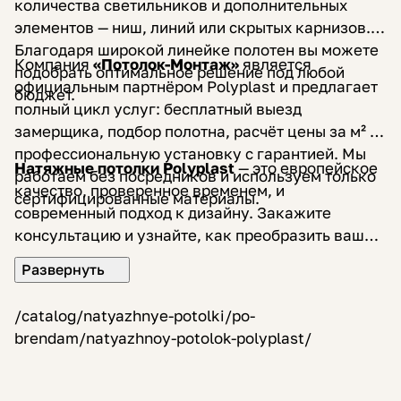
количества светильников и дополнительных
элементов — ниш, линий или скрытых карнизов.
Благодаря широкой линейке полотен вы можете
Компания
«Потолок-Монтаж»
является
подобрать оптимальное решение под любой
официальным партнёром Polyplast и предлагает
бюджет.
полный цикл услуг: бесплатный выезд
замерщика, подбор полотна, расчёт цены за м² и
профессиональную установку с гарантией. Мы
Натяжные потолки Polyplast
— это европейское
работаем без посредников и используем только
качество, проверенное временем, и
сертифицированные материалы.
современный подход к дизайну. Закажите
консультацию и узнайте, как преобразить ваш
интерьер быстро и аккуратно.
/catalog/natyazhnye-potolki/po-
brendam/natyazhnoy-potolok-polyplast/