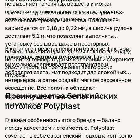
не выделяет токсичных веществ и может
применяться в жилых помещениях, школах,
Плёнка Polyplast относится к категории ПВХ-
детских садах и медицинских учреждениях.
материалов премиум-качества. Толщина
варьируется от 0,18 до 0,22 мм, а ширина рулона
достигает 5,1 м, что позволяет выполнять
установку без швов даже в просторных
В каталоге представлены три базовые фактуры:
помещениях. Материал устойчив к влаге и пару,
глянцевая
,
матовая
и
сатиновая
. Глянец
не боится температурных колебаний и сохраняет
визуально увеличивает пространство и
эластичность на протяжении всего срока
добавляет света, мат подходит для спокойных
службы.
интерьеров, а сатин создаёт мягкое рассеянное
освещение. Все полотна обладают
Преимущества бельгийских
противопожарным классом КМ2 и не
поддерживают горение.
потолков Polyplast
Главная особенность этого бренда — баланс
между качеством и стоимостью. Polyplast
сочетает в себе европейский подход к контролю