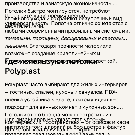
производства и азиатскую экономичность.
Потолки быстро монтируются, не требуют
Дополнительное преимущество —
сложного ухода и сохраняют безупречный вид
универсальность. Полотна отлично сочетаются с
десятилетиями.
любыми современными профильными системами:
теневыми, парящими, бесщелевыми и световыми
линиями
. Благодаря прочности материала
возможно создание криволинейных и
Где используют потолки
многоуровневых конструкций с подсветкой.
Polyplast
Polyplast часто выбирают для жилых интерьеров
— гостиных, спален, кухонь и санузлов. ПВХ-
плёнка устойчива к влаге, поэтому идеально
подходит для ванных комнат и кухонных зон.
Потолки этого бренда можно встретить и в
Для дизайнеров Polyplast стал удобным
коммерческих пространствах — от офисов и кафе
инструментом: широкий выбор цветов и фактур
до торговых залов и салонов красоты.
позволяет реализовать любой замысел, а