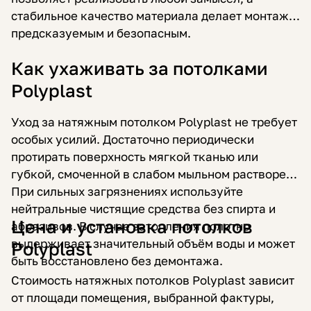
стабильное качество материала делает монтаж
предсказуемым и безопасным.
Как ухаживать за потолками
Polyplast
Уход за натяжным потолком Polyplast не требует
особых усилий. Достаточно периодически
протирать поверхность мягкой тканью или
губкой, смоченной в слабом мыльном растворе.
При сильных загрязнениях используйте
нейтральные чистящие средства без спирта и
Цена и установка потолков
абразивов. В случае затопления полотно
выдерживает значительный объём воды и может
Polyplast
быть восстановлено без демонтажа.
Стоимость натяжных потолков Polyplast зависит
от площади помещения, выбранной фактуры,