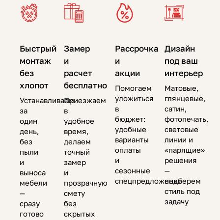
Быстрый
Замер
Рассрочка
Дизайн
монтаж
и
и
под ваш
без
расчет
акции
интерьер
хлопот
бесплатно
Помогаем
Матовые,
уложиться
глянцевые,
Устанавливаем
Приезжаем
в
сатин,
за
в
бюджет:
фотопечать,
один
удобное
удобные
световые
день,
время,
варианты
линии и
без
делаем
оплаты
«парящие»
пыли
точный
и
решения
и
замер
сезонные
—
выноса
и
спецпредложения
подберем
мебели
прозрачную
стиль под
—
смету
задачу
сразу
без
готово
скрытых